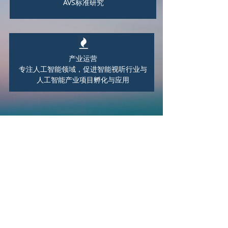
AVS标准研究
产业运营
专注人工智能领域，促进智能视听行业与
人工智能产业项目孵化与应用
联系我们:
地址：
广东省深圳市龙岗区腾飞路龙岗创投大厦
37层
电话：
0755-33020366
邮箱：
iiva@iiva.org.cn
粤ICP备19018811号