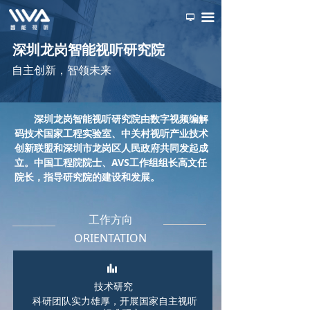
首页
끀
넡
关于我们
深圳龙岗智能视听研究院
自主创新，智领未来
新闻动态
技术研究
深圳龙岗智能视听研究院由数字视频编解
码技术国家工程实验室、中关村视听产业技术
产业运营
创新联盟和深圳市龙岗区人民政府共同发起成
ꅂ
立。中国工程院院士、AVS工作组组长高文任
加入我们
院长，指导研究院的建设和发展。
工作方向
ORIENTATION
뀲
技术研究
科研团队实力雄厚，开展国家自主视听