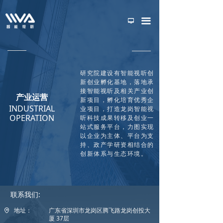
首页
끀
넡
关于我们
新闻动态
研究院建设有智能视听创
技术研究
新创业孵化基地，落地承
接智能视听及相关产业创
产业运营
产业运营
新项目，孵化培育优秀企
INDUSTRIAL
业项目，打造龙岗智能视
OPERATION
听科技成果转移及创业一
加入我们
站式服务平台，力图实现
以企业为主体、平台为支
持、政产学研资相结合的
创新体系与生态环境。
联系我们:
地址：
广东省深圳市龙岗区腾飞路龙岗创投大
厦 37层